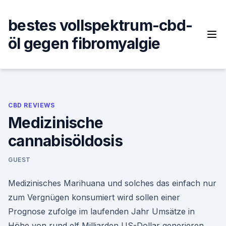
Skip
to
bestes vollspektrum-cbd-
content
öl gegen fibromyalgie
CBD REVIEWS
Medizinische
cannabisöldosis
GUEST
Medizinisches Marihuana und solches das einfach nur
zum Vergnügen konsumiert wird sollen einer
Prognose zufolge im laufenden Jahr Umsätze in
Höhe von rund elf Milliarden US-Dollar generieren.