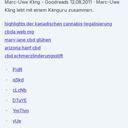
Marc-Uwe Kling - Goodreads 12.08.2011 · Marc-Uwe
Kling lebt mit einem Känguru zusammen.
highlights der kanadischen cannabis-legalisierung
cbda web mg
mary jane cbd glühen
arizona hanf cbd
cbd schmerzlinderungsstift
PidR
qSkd
cLcNb
DTuYE
YmThm
yUe