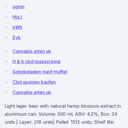
ugnm
HjzJ
kWh
Eyk
Cannabis arten uk
H & b cbd tagescreme
Schokoladen-hanf-trüffel
Cbd spanien kaufen
Cannabis arten uk
Light lager beer with natural hemp blossom extract in
aluminium can. Volume: 500 ml; ABV: 4.2%; Box: 24
units | Layer: 216 units| Pallet: 1512 units; Shelf life: