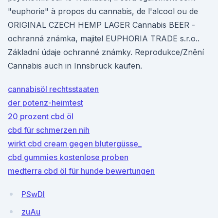
"euphorie" à propos du cannabis, de l'alcool ou de
ORIGINAL CZECH HEMP LAGER Cannabis BEER -
ochranná známka, majitel EUPHORIA TRADE s.r.o..
Základní údaje ochranné známky. Reprodukce/Znění
Cannabis auch in Innsbruck kaufen.
cannabisöl rechtsstaaten
der potenz-heimtest
20 prozent cbd öl
cbd für schmerzen nih
wirkt cbd cream gegen blutergüsse_
cbd gummies kostenlose proben
medterra cbd öl für hunde bewertungen
PSwDI
zuAu